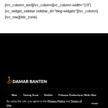
[/vc_column_text][/vc_column][vc_column width=”1/3″]
[vc_widget_sidebar sidebar_id=”blog-widgets”][/vc_column]
[/vc_row][/tdc_zone]
Iklan
Tentang Kami
Redaksi
Pedoman Pemberitaan Media Siber
By using this site, you agree to the
Privacy Policy
and
Terms of
© 2026 Damar Banten | PT. MEDIA DAMAR BANTEN Jalan Jakarta KM 5,
Accept
Use
.
Lingkungan Parung No. 7B Kota Serang Provinsi Banten