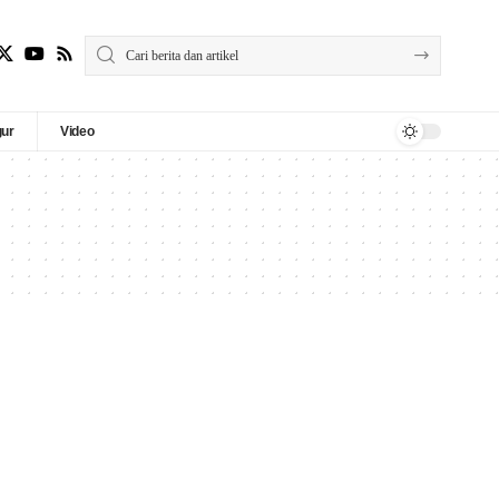
gur
Video