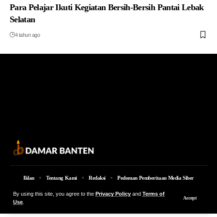
Para Pelajar Ikuti Kegiatan Bersih-Bersih Pantai Lebak
Selatan
4 tahun ago
Iklan
Tentang Kami
Redaksi
Pedoman Pemberitaan Media Siber
© 2026 Damar Banten | PT. MEDIA DAMAR BANTEN Jalan Jakarta KM 5,
By using this site, you agree to the
Privacy Policy
and
Terms of
Accept
Lingkungan Parung No. 7B Kota Serang Provinsi Banten
Use
.