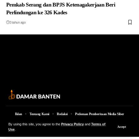
Pemkab Serang dan BPJS Ketenagakerjaan Beri
Perlindungan ke 326 Kades
3 tahun ago
Iklan
Tentang Kami
Redaksi
Pedoman Pemberitaan Media Siber
© 2026 Damar Banten | PT. MEDIA DAMAR BANTEN Jalan Jakarta KM 5,
By using this site, you agree to the
Privacy Policy
and
Terms of
Accept
Lingkungan Parung No. 7B Kota Serang Provinsi Banten
Use
.