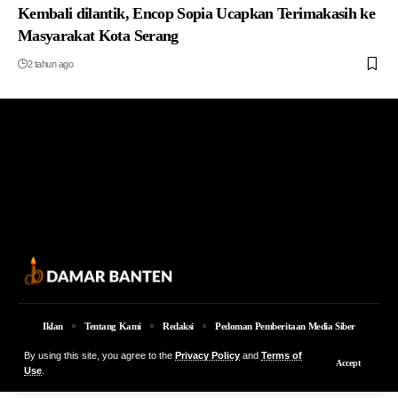
Kembali dilantik, Encop Sopia Ucapkan Terimakasih ke
Masyarakat Kota Serang
2 tahun ago
Iklan
Tentang Kami
Redaksi
Pedoman Pemberitaan Media Siber
© 2026 Damar Banten | PT. MEDIA DAMAR BANTEN Jalan Jakarta KM 5,
By using this site, you agree to the
Privacy Policy
and
Terms of
Accept
Lingkungan Parung No. 7B Kota Serang Provinsi Banten
Use
.