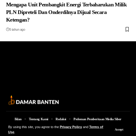
Mengapa Unit Pembangkit Energi Terbaharukan Milik
PLN Dipreteli Dan Onderdilnya Dijual Secara
Ketengan?
5 tahun ago
Iklan
Tentang Kami
Redaksi
Pedoman Pemberitaan Media Siber
By using this site, you agree to the
Privacy Policy
and
Terms of
© 2026 Damar Banten | PT. MEDIA DAMAR BANTEN Jalan Jakarta KM 5,
Accept
Use
.
Lingkungan Parung No. 7B Kota Serang Provinsi Banten