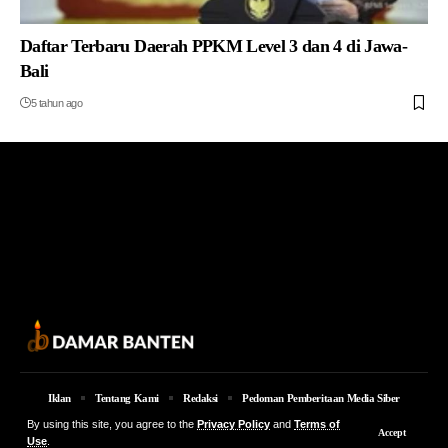
Daftar Terbaru Daerah PPKM Level 3 dan 4 di Jawa-
Bali
5 tahun ago
Iklan
Tentang Kami
Redaksi
Pedoman Pemberitaan Media Siber
By using this site, you agree to the
Privacy Policy
and
Terms of
© 2026 Damar Banten | PT. MEDIA DAMAR BANTEN Jalan Jakarta KM 5,
Accept
Use
.
Lingkungan Parung No. 7B Kota Serang Provinsi Banten