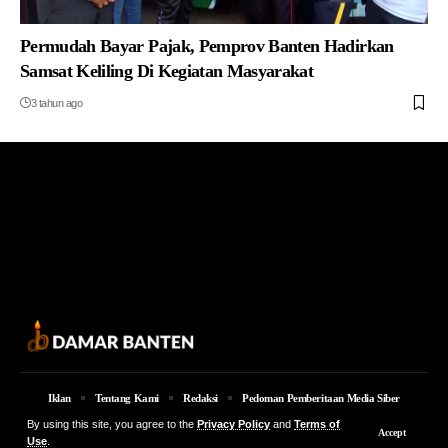
Permudah Bayar Pajak, Pemprov Banten Hadirkan
Samsat Keliling Di Kegiatan Masyarakat
3 tahun ago
Iklan
Tentang Kami
Redaksi
Pedoman Pemberitaan Media Siber
By using this site, you agree to the
Privacy Policy
and
Terms of
© 2026 Damar Banten | PT. MEDIA DAMAR BANTEN Jalan Jakarta KM 5,
Accept
Use
.
Lingkungan Parung No. 7B Kota Serang Provinsi Banten