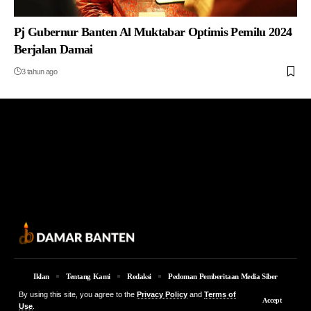
Pj Gubernur Banten Al Muktabar Optimis Pemilu 2024
Berjalan Damai
3 tahun ago
Iklan
Tentang Kami
Redaksi
Pedoman Pemberitaan Media Siber
By using this site, you agree to the
Privacy Policy
and
Terms of
© 2026 Damar Banten | PT. MEDIA DAMAR BANTEN Jalan Jakarta KM 5,
Accept
Use
.
Lingkungan Parung No. 7B Kota Serang Provinsi Banten