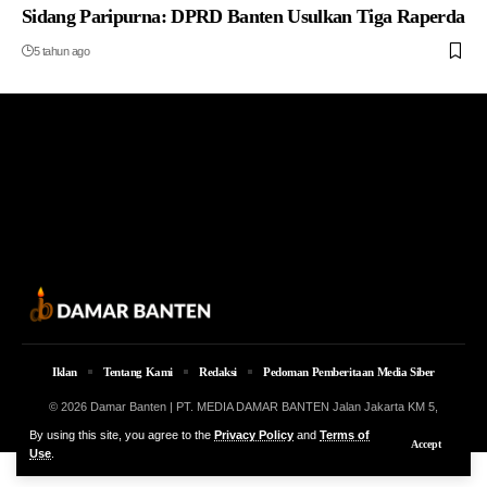
Sidang Paripurna: DPRD Banten Usulkan Tiga Raperda
5 tahun ago
Iklan
Tentang Kami
Redaksi
Pedoman Pemberitaan Media Siber
© 2026 Damar Banten | PT. MEDIA DAMAR BANTEN Jalan Jakarta KM 5,
Lingkungan Parung No. 7B Kota Serang Provinsi Banten
By using this site, you agree to the
Privacy Policy
and
Terms of
Accept
Use
.