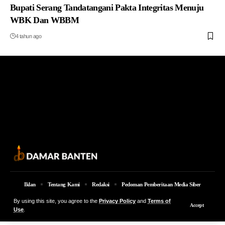
Bupati Serang Tandatangani Pakta Integritas Menuju
WBK Dan WBBM
4 tahun ago
Iklan
Tentang Kami
Redaksi
Pedoman Pemberitaan Media Siber
© 2026 Damar Banten | PT. MEDIA DAMAR BANTEN Jalan Jakarta KM 5,
By using this site, you agree to the
Privacy Policy
and
Terms of
Accept
Lingkungan Parung No. 7B Kota Serang Provinsi Banten
Use
.