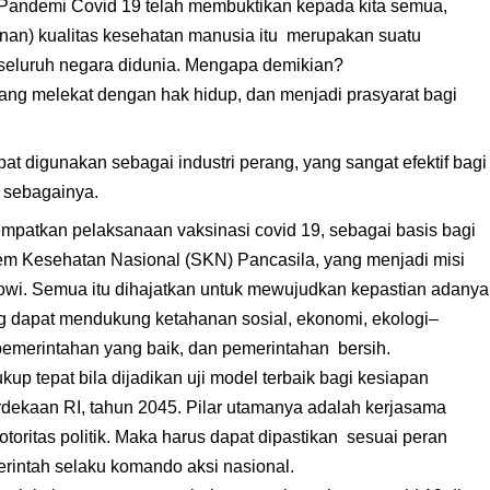
i Pandemi Covid 19 telah membuktikan kepada kita semua,
nan) kualitas kesehatan manusia itu merupakan suatu
 seluruh negara didunia. Mengapa demikian?
ang melekat dengan hak hidup, dan menjadi prasyarat bagi
pat digunakan sebagai industri perang, yang sangat efektif bagi
n sebagainya.
nempatkan pelaksanaan vaksinasi covid 19, sebagai basis bagi
m Kesehatan Nasional (SKN) Pancasila, yang menjadi misi
wi. Semua itu dihajatkan untuk mewujudkan kepastian adanya
g dapat mendukung ketahanan sosial, ekonomi, ekologi–
 pemerintahan yang baik, dan pemerintahan bersih.
kup tepat bila dijadikan uji model terbaik bagi kesiapan
dekaan RI, tahun 2045. Pilar utamanya adalah kerjasama
toritas politik. Maka harus dapat dipastikan sesuai peran
erintah selaku komando aksi nasional.