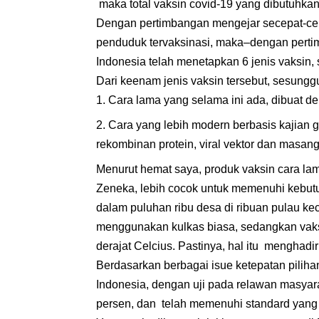
maka total vaksin covid-19 yang dibutuhkan
Dengan pertimbangan mengejar secepat-cepa
penduduk tervaksinasi, maka–dengan pert
Indonesia telah menetapkan 6 jenis vaksin, s
Dari keenam jenis vaksin tersebut, sesungg
Cara lama yang selama ini ada, dibuat d
Cara yang lebih modern berbasis kajian 
rekombinan protein, viral vektor dan masan
Menurut hemat saya, produk vaksin cara lam
Zeneka, lebih cocok untuk memenuhi kebut
dalam puluhan ribu desa di ribuan pulau k
menggunakan kulkas biasa, sedangkan vaks
derajat Celcius. Pastinya, hal itu menghadirk
Berdasarkan berbagai isue ketepatan pilihan 
Indonesia, dengan uji pada relawan masyar
persen, dan telah memenuhi standard yang 