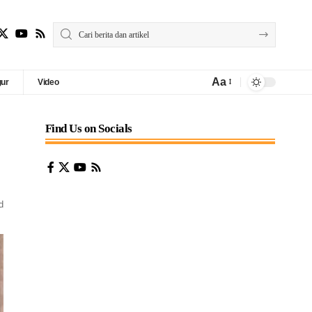
Aa
gur
Video
Find Us on Socials
d