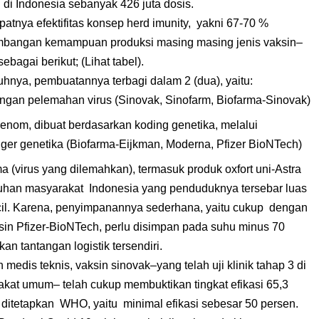
 di Indonesia sebanyak 426 juta dosis.
tnya efektifitas konsep herd imunity, yakni 67-70 %
imbangan kemampuan produksi masing masing jenis vaksin–
ebagai berikut; (Lihat tabel).
uhnya, pembuatannya terbagi dalam 2 (dua), yaitu:
engan pelemahan virus (Sinovak, Sinofarm, Biofarma-Sinovak)
genom, dibuat berdasarkan koding genetika, melalui
gger genetika (Biofarma-Eijkman, Moderna, Pfizer BioNTech)
a (virus yang dilemahkan), termasuk produk oxfort uni-Astra
uhan masyarakat Indonesia yang penduduknya tersebar luas
ecil. Karena, penyimpanannya sederhana, yaitu cukup dengan
in Pfizer-BioNTech, perlu disimpan pada suhu minus 70
an tantangan logistik tersendiri.
medis teknis, vaksin sinovak–yang telah uji klinik tahap 3 di
akat umum– telah cukup membuktikan tingkat efikasi 65,3
ditetapkan WHO, yaitu minimal efikasi sebesar 50 persen.