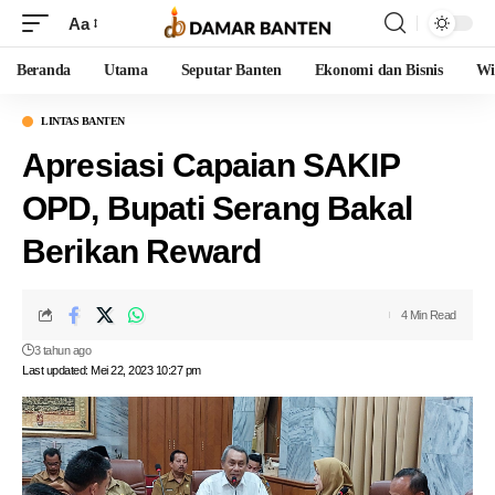
Aa
Beranda
Utama
Seputar Banten
Ekonomi dan Bisnis
Wi
LINTAS BANTEN
Apresiasi Capaian SAKIP
OPD, Bupati Serang Bakal
Berikan Reward
4 Min Read
3 tahun ago
Last updated: Mei 22, 2023 10:27 pm