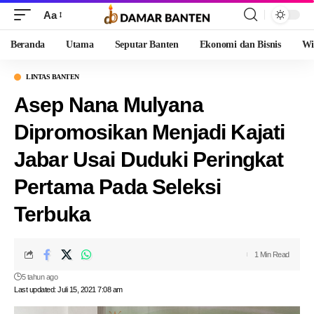
Aa
Beranda
Utama
Seputar Banten
Ekonomi dan Bisnis
Wi
LINTAS BANTEN
Asep Nana Mulyana
Dipromosikan Menjadi Kajati
Jabar Usai Duduki Peringkat
Pertama Pada Seleksi
Terbuka
1 Min Read
5 tahun ago
Last updated: Juli 15, 2021 7:08 am