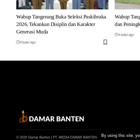
Wabup Tangerang Buka Seleksi Paskibraka
Wabup Tang
2026, Tekankan Disiplin dan Karakter
dan Peningk
Generasi Muda
4 bulan ago
4 bulan ago
By using this site, y
© 2026 Damar Banten | PT. MEDIA DAMAR BANTEN Jalan Jakarta KM 5, Lingkung