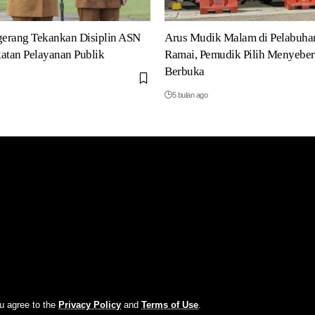
erang Tekankan Disiplin ASN
Arus Mudik Malam di Pelabuha
atan Pelayanan Publik
Ramai, Pemudik Pilih Menyeber
Berbuka
5 bulan ago
ou agree to the
Privacy Policy
and
Terms of Use
.
an Parung No. 7B Kota Serang Provinsi Banten