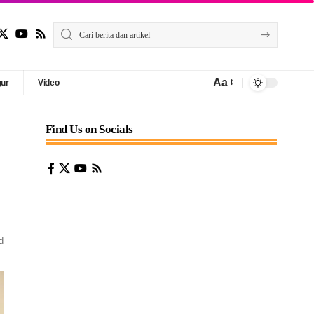
Aa
gur
Video
Find Us on Socials
d