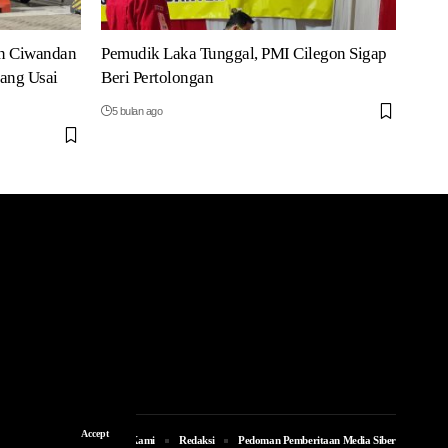
n Ciwandan
Pemudik Laka Tunggal, PMI Cilegon Sigap
ang Usai
Beri Pertolongan
5 bulan ago
Accept
Iklan
Tentang Kami
Redaksi
Pedoman Pemberitaan Media Siber