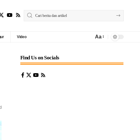
Aa
gur
Video
Find Us on Socials
d