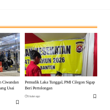
n Ciwandan
Pemudik Laka Tunggal, PMI Cilegon Sigap
ang Usai
Beri Pertolongan
5 bulan ago