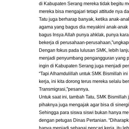
di Kabupaten Serang mereka tidak begitu me
mereka bisa mengajari tetapi attitude nya d
Tatu juga berharap banyak, ketika anak-anak
agama yang bagus dia meyakini anak-anak 
bagus Insya Allah punya ahklak, punya karak
bekerja di perusahaan-perusahaan,”ungkap
Dengan fokus pada lulusan SMK, lebih lanju
menjadi penyumbang pengangguran yang per
ingin di Kabupaten Serang juga menjadi p
“Tapi Alhamdulillah untuk SMK Bismillah in
kerja, ini kita dorong terus mereka selalu 
Transmigrasi,”pesannya.
Untuk saat ini, tambah Tatu, SMK Bismilla
pihaknya juga mengajak agar bisa di siner
Sehingga para siswa siswi bukan hanya men
dengan petugas Dinas Pertanian. “Diharap
hanya menjadi sebagai pencari kerja, itu leb