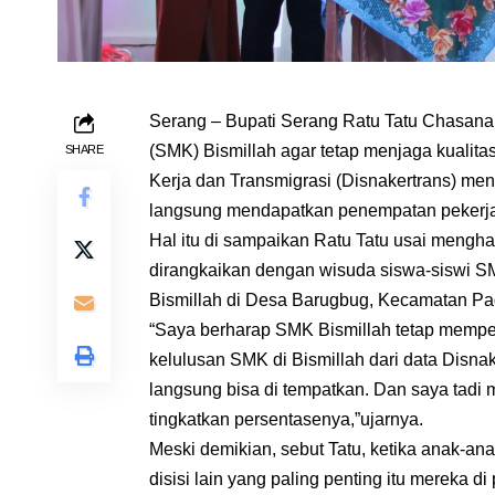
Serang – Bupati Serang Ratu Tatu Chasan
(SMK) Bismillah agar tetap menjaga kualita
SHARE
Kerja dan Transmigrasi (Disnakertrans) me
langsung mendapatkan penempatan pekerjaa
Hal itu di sampaikan Ratu Tatu usai mengh
dirangkaikan dengan wisuda siswa-siswi S
Bismillah di Desa Barugbug, Kecamatan Pa
“Saya berharap SMK Bismillah tetap memper
kelulusan SMK di Bismillah dari data Disnak
langsung bisa di tempatkan. Dan saya tadi 
tingkatkan persentasenya,”ujarnya.
Meski demikian, sebut Tatu, ketika anak-an
disisi lain yang paling penting itu mereka di