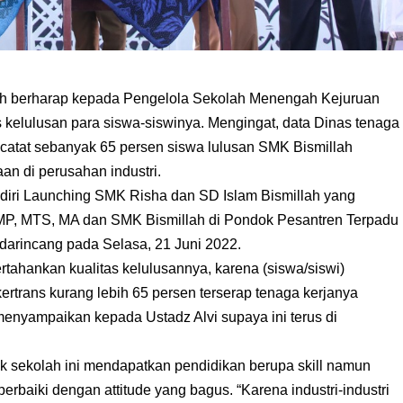
ah berharap kepada Pengelola Sekolah Menengah Kejuruan
s kelulusan para siswa-siswinya. Mengingat, data Dinas tenaga
ncatat sebanyak 65 persen siswa lulusan SMK Bismillah
n di perusahan industri.
adiri Launching SMK Risha dan SD Islam Bismillah yang
MP, MTS, MA dan SMK Bismillah di Pondok Pesantren Terpadu
darincang pada Selasa, 21 Juni 2022.
tahankan kualitas kelulusannya, karena (siswa/siswi)
ertrans kurang lebih 65 persen terserap tenaga kerjanya
menyampaikan kepada Ustadz Alvi supaya ini terus di
ak sekolah ini mendapatkan pendidikan berupa skill namun
 perbaiki dengan attitude yang bagus. “Karena industri-industri