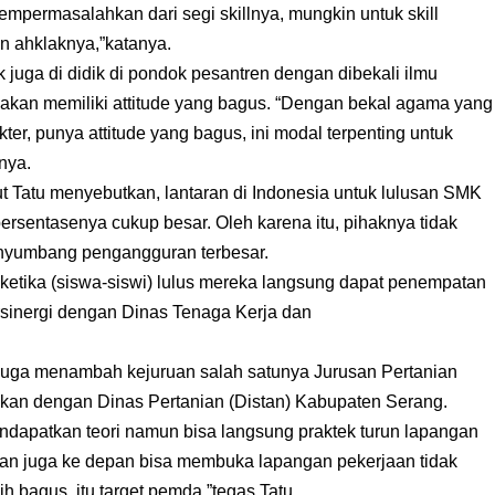
mpermasalahkan dari segi skillnya, mungkin untuk skill
an ahklaknya,”katanya.
 juga di didik di pondok pesantren dengan dibekali ilmu
akan memiliki attitude yang bagus. “Dengan bekal agama yang
ter, punya attitude yang bagus, ini modal terpenting untuk
nya.
t Tatu menyebutkan, lantaran di Indonesia untuk lulusan SMK
sentasenya cukup besar. Oleh karena itu, pihaknya tidak
enyumbang pengangguran terbesar.
i ketika (siswa-siswi) lulus mereka langsung dapat penempatan
bersinergi dengan Dinas Tenaga Kerja dan
h juga menambah kejuruan salah satunya Jurusan Pertanian
gikan dengan Dinas Pertanian (Distan) Kabupaten Serang.
dapatkan teori namun bisa langsung praktek turun lapangan
kan juga ke depan bisa membuka lapangan pekerjaan tidak
ih bagus, itu target pemda,”tegas Tatu.