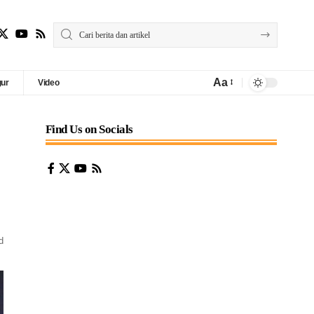
Aa
gur
Video
Find Us on Socials
d