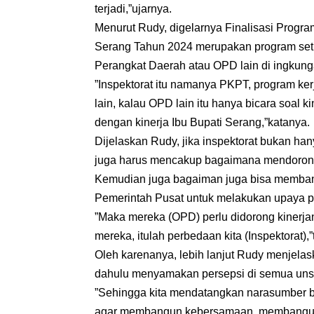
terjadi,”ujarnya.
Menurut Rudy, digelarnya Finalisasi Prog
Serang Tahun 2024 merupakan program setia
Perangkat Daerah atau OPD lain di ingku
”Inspektorat itu namanya PKPT, program ke
lain, kalau OPD lain itu hanya bicara soal
dengan kinerja Ibu Bupati Serang,”katanya.
Dijelaskan Rudy, jika inspektorat bukan han
juga harus mencakup bagaimana mendorong 
Kemudian juga bagaiman juga bisa memban
Pemerintah Pusat untuk melakukan upaya p
”Maka mereka (OPD) perlu didorong kinerja
mereka, itulah perbedaan kita (Inspektorat),
Oleh karenanya, lebih lanjut Rudy menjelas
dahulu menyamakan persepsi di semua unsu
”Sehingga kita mendatangkan narasumber 
agar membangun kebersamaan, membangun c