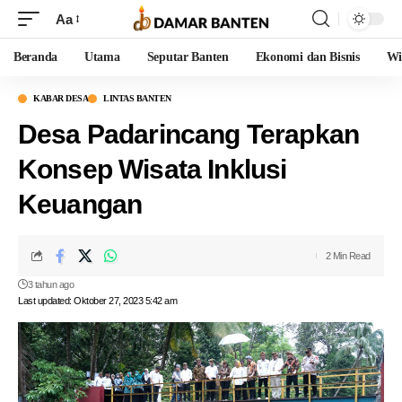
Aa
Beranda
Utama
Seputar Banten
Ekonomi dan Bisnis
Wi
KABAR DESA
LINTAS BANTEN
Desa Padarincang Terapkan
Konsep Wisata Inklusi
Keuangan
2 Min Read
3 tahun ago
Last updated: Oktober 27, 2023 5:42 am