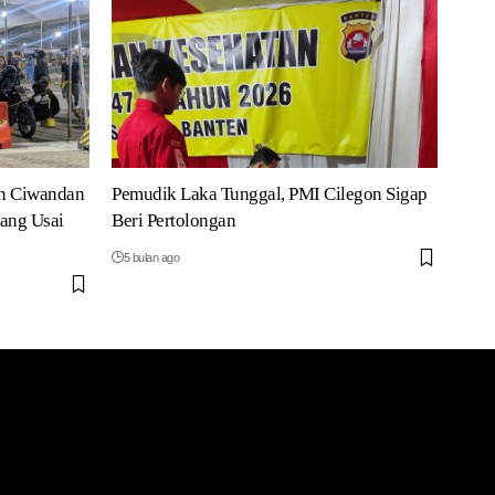
n Ciwandan
Pemudik Laka Tunggal, PMI Cilegon Sigap
ang Usai
Beri Pertolongan
5 bulan ago