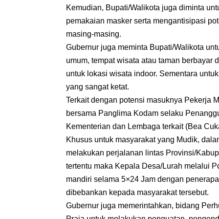
Kemudian, Bupati/Walikota juga diminta u
pemakaian masker serta mengantisipasi po
masing-masing.
Gubernur juga meminta Bupati/Walikota untu
umum, tempat wisata atau taman berbayar 
untuk lokasi wisata indoor. Sementara untu
yang sangat ketat.
Terkait dengan potensi masuknya Pekerja M
bersama Panglima Kodam selaku Penanggu
Kementerian dan Lembaga terkait (Bea Cukai
Khusus untuk masyarakat yang Mudik, dalam 
melakukan perjalanan lintas Provinsi/Kabup
tertentu maka Kepala Desa/Lurah melalui 
mandiri selama 5×24 Jam dengan penerapan 
dibebankan kepada masyarakat tersebut.
Gubernur juga memerintahkan, bidang Per
Praja untuk melakukan penguatan, pengend