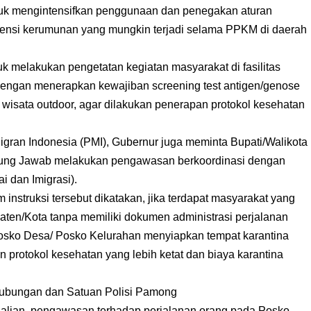
ntuk mengintensifkan penggunaan dan penegakan aturan
tensi kerumunan yang mungkin terjadi selama PPKM di daerah
k melakukan pengetatan kegiatan masyarakat di fasilitas
dengan menerapkan kewajiban screening test antigen/genose
k wisata outdoor, agar dilakukan penerapan protokol kesehatan
igran Indonesia (PMI), Gubernur juga meminta Bupati/Walikota
ng Jawab melakukan pengawasan berkoordinasi dengan
 dan Imigrasi).
instruksi tersebut dikatakan, jika terdapat masyarakat yang
aten/Kota tanpa memiliki dokumen administrasi perjalanan
Posko Desa/ Posko Kelurahan menyiapkan tempat karantina
protokol kesehatan yang lebih ketat dan biaya karantina
hubungan dan Satuan Polisi Pamong
alian, pengawasan terhadap perjalanan orang pada Posko