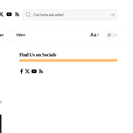
Aa
gur
Video
Find Us on Socials
d