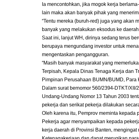
Ia mencontohkan, jika mogok kerja berlam
lain maka akan banyak pihak yang menerim
“Tentu mereka (buruh-red) juga yang akan 
banyak yang melakukan eksodus ke daerah la
Saat ini, lanjut WH, dirinya sedang terus 
berupaya mengundang investor untuk menan
mengentaskan pengangguran.
“Masih banyak masyarakat yang memerlukan
Terpisah, Kepala Dinas Tenaga Kerja dan Tr
Pimpinan Perusahaan BUMN/BUMD, Para Ket
Dalam surat bernomor 560/2394-DTKT/XII/2
Undang-Undang Nomor 13 Tahun 2003 tenta
pekerja dan serikat pekerja dilakukan secar
Oleh karena itu, Pemprov meminta kepada 
Pekerja agar menyampaikan kepada pekerja
kerja daerah di Provinsi Banten, menginga
Ketenagakerjaan dan dapat merugikan para