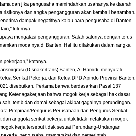
a-lama dan jika pengusaha memindahkan usahanya ke daerah
a risikonya dan angka pengangguran akan kembali bertambah.
menerima dampak negatifnya kalau para pengusaha di Banten
in,” tuturnya.
berupaya mengatasi pengangguran. Salah satunya dengan terus
amkan modalnya di Banten. Hal itu dilakukan dalam rangka
 pekerjaan,” katanya.
ansmigrasi (Disnakertrans) Banten, Al Hamidi, menyurati
ua Serikat Pekerja, dan Ketua DPD Apindo Provinsi Banten.
021 disebutkan, Pertama bahwa berdasarkan Pasal 137
ng Ketenagakerjaan bahwa mogok kerja sebagai hak dasar
a sah, tertib dan damai sebagai akibat gagalnya perundingan.
para Pimpinan/Pengurus Perusahaan dan Pengurus Serikat
 dan anggota serikat pekerja untuk tidak melakukan mogok
t mogok kerja tersebut tidak sesuai Perundang-Undangan
 pekerja, pengusaha, masyarakat dan pemerintah.