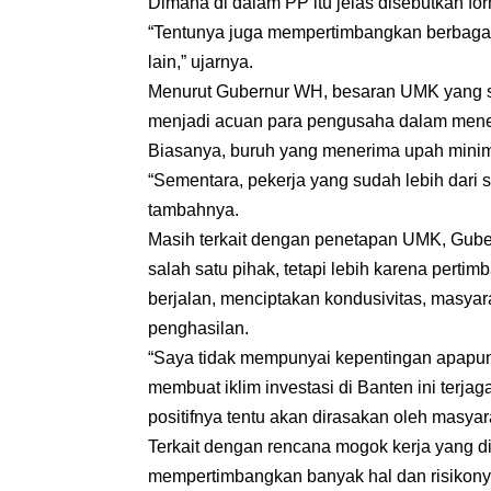
Dimana di dalam PP itu jelas disebutkan f
“Tentunya juga mempertimbangkan berbagai h
lain,” ujarnya.
Menurut Gubernur WH, besaran UMK yang s
menjadi acuan para pengusaha dalam men
Biasanya, buruh yang menerima upah minima
“Sementara, pekerja yang sudah lebih dari sa
tambahnya.
Masih terkait dengan penetapan UMK, Gub
salah satu pihak, tetapi lebih karena perti
berjalan, menciptakan kondusivitas, masya
penghasilan.
“Saya tidak mempunyai kepentingan apap
membuat iklim investasi di Banten ini terj
positifnya tentu akan dirasakan oleh masyara
Terkait dengan rencana mogok kerja yang d
mempertimbangkan banyak hal dan risikony