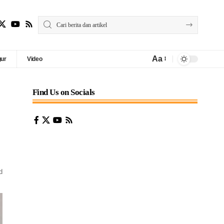
Aa
gur
Video
Find Us on Socials
d