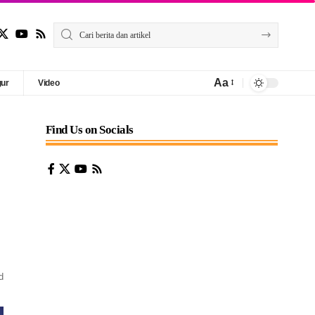
Aa
gur
Video
Find Us on Socials
d