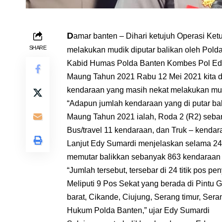
D
amar banten – Dihari ketujuh Operasi Ke
SHARE
melakukan mudik diputar balikan oleh Pold
Kabid Humas Polda Banten Kombes Pol Edy
Maung Tahun 2021 Rabu 12 Mei 2021 kita da
kendaraan yang masih nekat melakukan mu
“Adapun jumlah kendaraan yang di putar ba
Maung Tahun 2021 ialah, Roda 2 (R2) seba
Bus/travel 11 kendaraan, dan Truk – kendar
Lanjut Edy Sumardi menjelaskan selama 24 j
memutar balikkan sebanyak 863 kendaraan ya
“Jumlah tersebut, tersebar di 24 titik pos pe
Meliputi 9 Pos Sekat yang berada di Pintu G
barat, Cikande, Ciujung, Serang timur, Sera
Hukum Polda Banten,” ujar Edy Sumardi