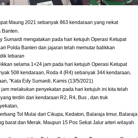
tupat Maung 2021 sebanyak 863 kendaraan yang nekat
a Banten.
 Sumardi mengatakan pada hari ketujuh Operasi Ketupat
ri Polda Banten dan jajaran telah memutar balikkan
dik lebaran
likkan selama 1×24 jam pada hari ketujuh Operasi Ketupat
nyak 508 kendaraan, Roda 4 (R4) sebanyak 344 kendaraan,
aan, “Kata Edy Sumardi, Kamis (13/5/2021)
am melakukan penyekatan pada hari ketujuh ini kita telah
ng terdiri dari kendaraan R2, R4, Bus , dan truk
nyekatan,
erbang Tol Mulai dari Cikupa, Kedaton, Balaraja timur, Balaraja
ng barat dan Merak. Maupun 15 Pos Sekat Jalur arteri wilayah