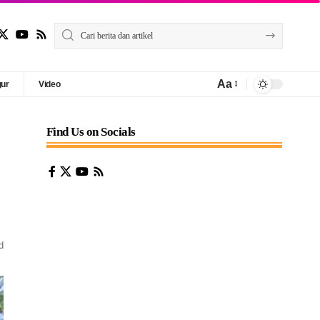
Aa
gur
Video
Find Us on Socials
d