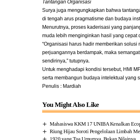
Tantangan Organisasi
Surya juga mengungkapkan bahwa tantangan t
di tengah arus pragmatisme dan budaya in
Menurutnya, proses kaderisasi yang panjan
muda lebih menginginkan hasil yang cepat d
“Organisasi harus hadir memberikan solusi 
perjuangannya berdampak, maka semangat b
sendirinya,” tutupnya.
Untuk menghadapi kondisi tersebut, HMI M
serta membangun budaya intelektual yang se
Penulis : Mardiah
You Might Also Like
Mahasiswa KKM 17 UNIBA Kenalkan Ecoprin
Riung Hijau Soroti Pengelolaan Limbah Me
1920 yang Tua Umurnya, Bukan Nilainya