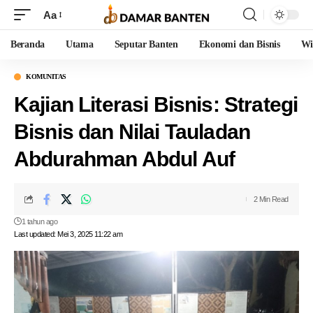
Aa
Beranda
Utama
Seputar Banten
Ekonomi dan Bisnis
Wi
KOMUNITAS
Kajian Literasi Bisnis: Strategi
Bisnis dan Nilai Tauladan
Abdurahman Abdul Auf
2 Min Read
1 tahun ago
Last updated: Mei 3, 2025 11:22 am