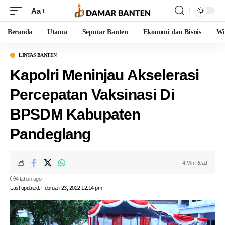
Aa
Beranda
Utama
Seputar Banten
Ekonomi dan Bisnis
Wi
LINTAS BANTEN
Kapolri Meninjau Akselerasi
Percepatan Vaksinasi Di
BPSDM Kabupaten
Pandeglang
4 Min Read
4 tahun ago
Last updated: Februari 23, 2022 12:14 pm