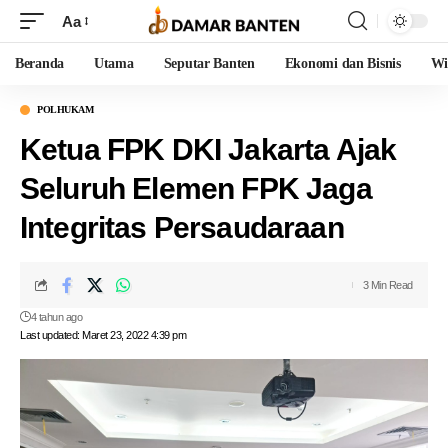
Aa
Beranda
Utama
Seputar Banten
Ekonomi dan Bisnis
Wi
POLHUKAM
Ketua FPK DKI Jakarta Ajak
Seluruh Elemen FPK Jaga
Integritas Persaudaraan
3 Min Read
4 tahun ago
Last updated: Maret 23, 2022 4:39 pm