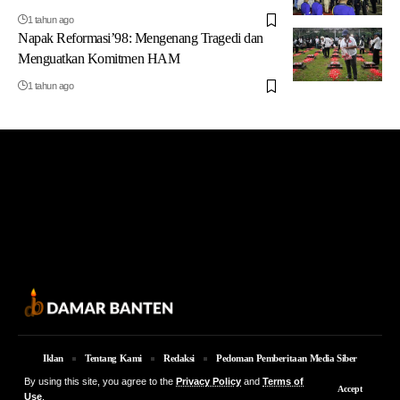
1 tahun ago
Napak Reformasi’98: Mengenang Tragedi dan
Menguatkan Komitmen HAM
1 tahun ago
Iklan
Tentang Kami
Redaksi
Pedoman Pemberitaan Media Siber
By using this site, you agree to the
Privacy Policy
and
Terms of
© 2026 Damar Banten | PT. MEDIA DAMAR BANTEN Jalan Jakarta KM 5,
Accept
Use
.