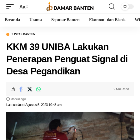
Aa
Beranda
Utama
Seputar Banten
Ekonomi dan Bisnis
Wi
LINTAS BANTEN
KKM 39 UNIBA Lakukan
Penerapan Penguat Signal di
Desa Pegandikan
2 Min Read
3 tahun ago
Last updated: Agustus 5, 2023 10:48 am