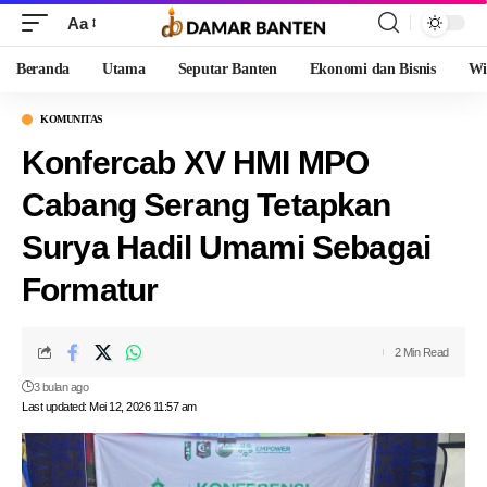
Aa
Beranda
Utama
Seputar Banten
Ekonomi dan Bisnis
Wi
KOMUNITAS
Konfercab XV HMI MPO
Cabang Serang Tetapkan
Surya Hadil Umami Sebagai
Formatur
2 Min Read
3 bulan ago
Last updated: Mei 12, 2026 11:57 am