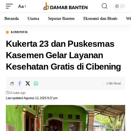
Aa
Beranda
Utama
Seputar Banten
Ekonomi dan Bisnis
Wi
KOMUNITAS
Kukerta 23 dan Puskesmas
Kasemen Gelar Layanan
Kesehatan Gratis di Cibening
1 Min Read
12 bulan ago
Last updated: Agustus 12, 2025 9:27 pm