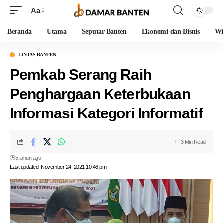
Aa
Beranda
Utama
Seputar Banten
Ekonomi dan Bisnis
Wi
LINTAS BANTEN
Pemkab Serang Raih
Penghargaan Keterbukaan
Informasi Kategori Informatif
3 Min Read
5 tahun ago
Last updated: November 24, 2021 10:46 pm