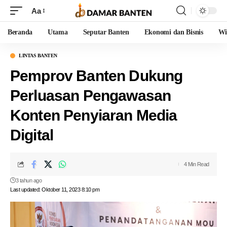
Aa
Beranda
Utama
Seputar Banten
Ekonomi dan Bisnis
Wi
LINTAS BANTEN
Pemprov Banten Dukung
Perluasan Pengawasan
Konten Penyiaran Media
Digital
4 Min Read
3 tahun ago
Last updated: Oktober 11, 2023 8:10 pm