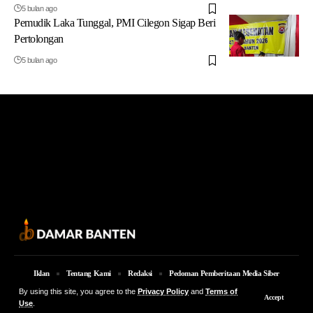
5 bulan ago
Pemudik Laka Tunggal, PMI Cilegon Sigap Beri
Pertolongan
5 bulan ago
Iklan
Tentang Kami
Redaksi
Pedoman Pemberitaan Media Siber
By using this site, you agree to the
Privacy Policy
and
Terms of
© 2026 Damar Banten | PT. MEDIA DAMAR BANTEN Jalan Jakarta KM 5,
Accept
Use
.
Lingkungan Parung No. 7B Kota Serang Provinsi Banten