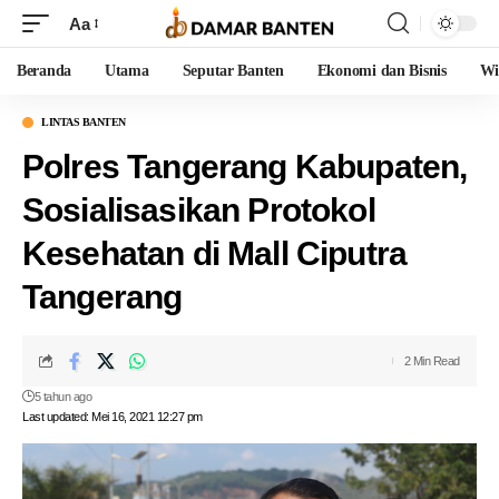
Aa
Beranda
Utama
Seputar Banten
Ekonomi dan Bisnis
Wi
LINTAS BANTEN
Polres Tangerang Kabupaten,
Sosialisasikan Protokol
Kesehatan di Mall Ciputra
Tangerang
2 Min Read
5 tahun ago
Last updated: Mei 16, 2021 12:27 pm