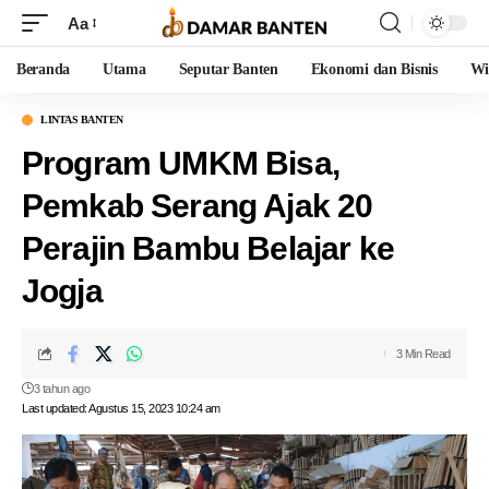
Aa
Beranda
Utama
Seputar Banten
Ekonomi dan Bisnis
Wi
LINTAS BANTEN
Program UMKM Bisa,
Pemkab Serang Ajak 20
Perajin Bambu Belajar ke
Jogja
3 Min Read
3 tahun ago
Last updated: Agustus 15, 2023 10:24 am