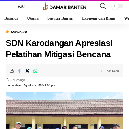
Aa
Beranda
Utama
Seputar Banten
Ekonomi dan Bisnis
Wi
KOMUNITAS
SDN Karodangan Apresiasi
Pelatihan Mitigasi Bencana
2 Min Read
12 bulan ago
Last updated: Agustus 7, 2025 1:54 pm