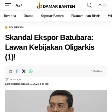
Aa
Beranda
Utama
Seputar Banten
Ekonomi dan Bisnis
Wi
POLHUKAM
Skandal Ekspor Batubara:
Lawan Kebijakan Oligarkis
(1)!
8 Min Read
5 tahun ago
Last updated: Januari 12, 2022 8:36 pm