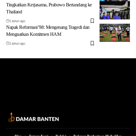
Tingkatkan Kerjasama, Prabowo Bertandang ke
Thailand
1 tahun ago
Napak Reformasi’98: Mengenang Tragedi dan
Menguatkan Komitmen HAM
1 tahun ago
Iklan
Tentang Kami
Redaksi
Pedoman Pemberitaan Media Siber