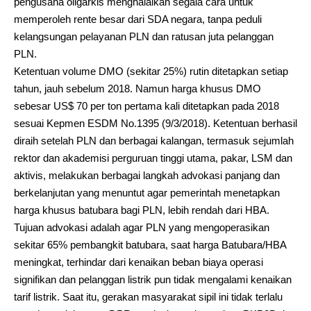
pengusaha oligarkis menghalalkan segala cara untuk
memperoleh rente besar dari SDA negara, tanpa peduli
kelangsungan pelayanan PLN dan ratusan juta pelanggan
PLN.
Ketentuan volume DMO (sekitar 25%) rutin ditetapkan setiap
tahun, jauh sebelum 2018. Namun harga khusus DMO
sebesar US$ 70 per ton pertama kali ditetapkan pada 2018
sesuai Kepmen ESDM No.1395 (9/3/2018). Ketentuan berhasil
diraih setelah PLN dan berbagai kalangan, termasuk sejumlah
rektor dan akademisi perguruan tinggi utama, pakar, LSM dan
aktivis, melakukan berbagai langkah advokasi panjang dan
berkelanjutan yang menuntut agar pemerintah menetapkan
harga khusus batubara bagi PLN, lebih rendah dari HBA.
Tujuan advokasi adalah agar PLN yang mengoperasikan
sekitar 65% pembangkit batubara, saat harga Batubara/HBA
meningkat, terhindar dari kenaikan beban biaya operasi
signifikan dan pelanggan listrik pun tidak mengalami kenaikan
tarif listrik. Saat itu, gerakan masyarakat sipil ini tidak terlalu