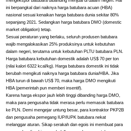
mengekspor batubara dibanding menjual di dalam negeri. Hal
ini berpangkal dari naiknya harga batubara acuan (HBA)
nasional sesuai kenaikan harga batubara dunia sekitar 80%
sepanjang 2021. Sedangkan harga batubara DMO (domestic
market obligation) tetap.
Sesuai peraturan yang berlaku, seluruh produsen batubara
wajib mengalokasikan 25% produksinya untuk kebutuhan
dalam negeri, terutama untuk kebutuhan PLTU batubara PLN.
Harga batubara kebutuhan domestik adalah US$ 70 per ton
(nilai kalori 6322 kcal/kg). Harga batubara domestik ini tidak
berubah mengikuti naiknya harga batubara dunia/HBA. Jika
HBA turun di bawah US$ 70, maka harga DMO mengikuti
HBA (pemerintah pun memberi insentif).
Karena harga ekspor jauh lebih tinggi dibanding harga DMO,
maka para pengusaha tidak merasa perlu memasok batubara
ke PLN. Demi mengejar untung besar, para kontraktor PKP2B
dan pengusaha pemegang IUP/IUPK batubara nekat
melanggar aturan. Sikap serakah dan egois ini membuat para