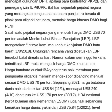
mendapat dukungan DPR, apalagi para kontraktor PKP2B dan
pemegang izin IUP/IUPK. Bahkan sejumlah pejabat negara
yang merangkap pengusaha batubara pun justru berada di
pihak para oligarki batubara, menolak harga khusus DMO bagi
PLN!
Salah satu pejabat negara yang menolak harga DMO US$ 70
per ton adalah Menko Luhut Binsar Pandjaitan (LBP). LBP
mengatakan “Intinya kami mau cabut kebijakan DMO batu
bara” (1/8/2018). Untunglah rencana yang dicetuskan LBP
tersebut batal direalisasikan. Namun dalam seminggu terkahir,
terindikasi LBP mulai mengutik harga DMO khusus tsb.
Harga batubara dunia/HBA yang terus naik membuat para
pengusaha oligarkis memilih mengekspor dibanding menjual
sesuai DMO US$ 70 per ton. Sepanjang 2021 harga batubara
dunia naik dari sekitar US$ 84 (11/1), mencapai US$ 240
(4/10) dan turun ke US$ 170 per ton (30/12). HBA nasional
(terbit bulanan oleh Kementrian ESDM) juga naik sebanding
kenaikan harga dunia, yakni dari US$ 75,84 (1/2021), level