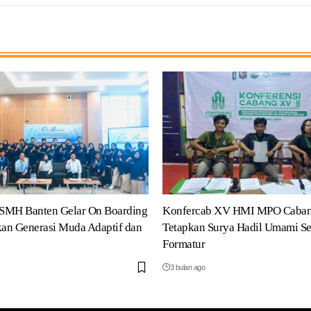
SMH Banten Gelar On Boarding
Konfercab XV HMI MPO Caban
kan Generasi Muda Adaptif dan
Tetapkan Surya Hadil Umami S
Formatur
3 bulan ago