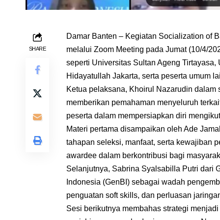
Damar Banten – Kegiatan Socialization of B
melalui Zoom Meeting pada Jumat (10/4/2026)
SHARE
seperti Universitas Sultan Ageng Tirtayasa
Hidayatullah Jakarta, serta peserta umum la
Ketua pelaksana, Khoirul Nazarudin dalam
memberikan pemahaman menyeluruh terkait
peserta dalam mempersiapkan diri mengikuti
Materi pertama disampaikan oleh Ade Jamal
tahapan seleksi, manfaat, serta kewajiban
awardee dalam berkontribusi bagi masyarak
Selanjutnya, Sabrina Syalsabilla Putri da
Indonesia (GenBI) sebagai wadah pengemba
penguatan soft skills, dan perluasan jaringa
Sesi berikutnya membahas strategi menjadi