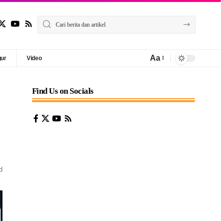
Aa
gur
Video
Find Us on Socials
d