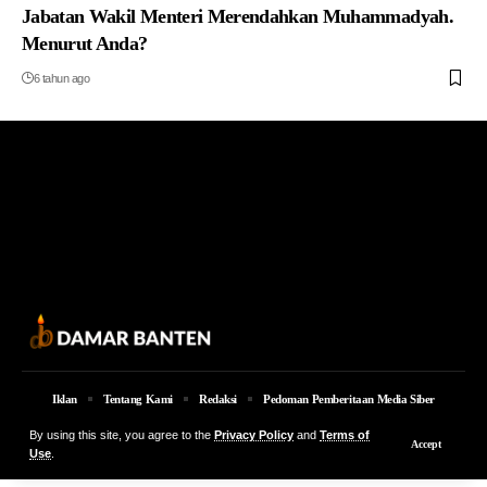
Jabatan Wakil Menteri Merendahkan Muhammadyah.
Menurut Anda?
6 tahun ago
Iklan
Tentang Kami
Redaksi
Pedoman Pemberitaan Media Siber
© 2026 Damar Banten | PT. MEDIA DAMAR BANTEN Jalan Jakarta KM 5,
By using this site, you agree to the
Privacy Policy
and
Terms of
Accept
Lingkungan Parung No. 7B Kota Serang Provinsi Banten
Use
.