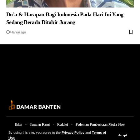
Do’a & Harapan Bagi Indonesia Pada Hari Ini Yang
Sedang Berada Ditubir Jurang
4 tahun ago
Iklan
Tentang Kami
Redaksi
Pedoman Pemberitaan Media Siber
By using this site, you agree to the
Privacy Policy
and
Terms of
© 2026 Damar Banten | PT. MEDIA DAMAR BANTEN Jalan Jakarta KM 5,
Accept
Use
.
Lingkungan Parung No. 7B Kota Serang Provinsi Banten