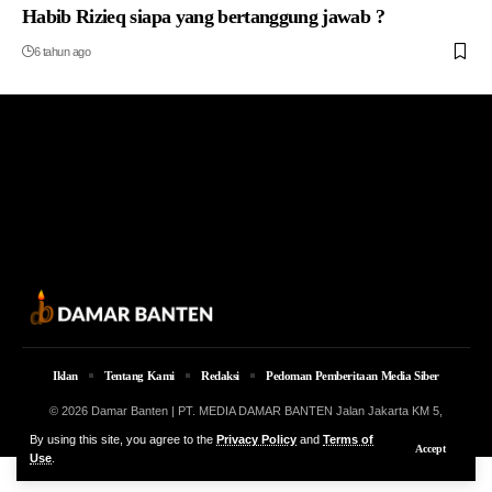
Habib Rizieq siapa yang bertanggung jawab ?
6 tahun ago
Iklan
Tentang Kami
Redaksi
Pedoman Pemberitaan Media Siber
© 2026 Damar Banten | PT. MEDIA DAMAR BANTEN Jalan Jakarta KM 5,
Lingkungan Parung No. 7B Kota Serang Provinsi Banten
By using this site, you agree to the
Privacy Policy
and
Terms of
Accept
Use
.