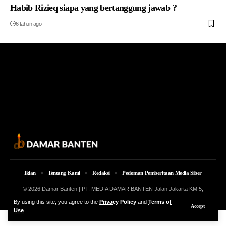
Habib Rizieq siapa yang bertanggung jawab ?
6 tahun ago
Iklan
Tentang Kami
Redaksi
Pedoman Pemberitaan Media Siber
© 2026 Damar Banten | PT. MEDIA DAMAR BANTEN Jalan Jakarta KM 5,
Lingkungan Parung No. 7B Kota Serang Provinsi Banten
By using this site, you agree to the
Privacy Policy
and
Terms of
Accept
Use
.