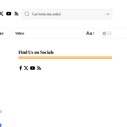
Aa
gur
Video
Find Us on Socials
d