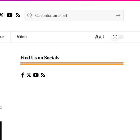
Aa
gur
Video
Find Us on Socials
d