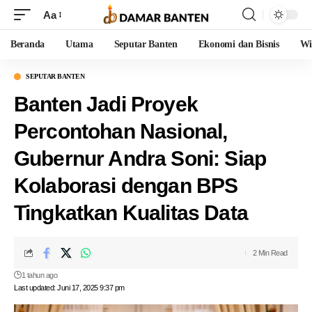
Aa
Beranda
Utama
Seputar Banten
Ekonomi dan Bisnis
Wi
SEPUTAR BANTEN
Banten Jadi Proyek
Percontohan Nasional,
Gubernur Andra Soni: Siap
Kolaborasi dengan BPS
Tingkatkan Kualitas Data
2 Min Read
1 tahun ago
Last updated: Juni 17, 2025 9:37 pm