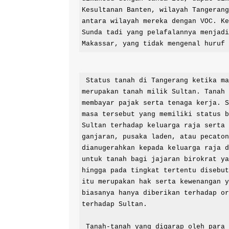
Kesultanan Banten, wilayah Tangerang
antara wilayah mereka dengan VOC. Ke
Sunda tadi yang pelafalannya menjadi
Makassar, yang tidak mengenal huruf
 Status tanah di Tangerang ketika masa Kesultanan Banten, adalah Tanah Negara yang 
merupakan tanah milik Sultan. Tanah 
membayar pajak serta tenaga kerja. S
masa tersebut yang memiliki status b
Sultan terhadap keluarga raja serta 
ganjaran, pusaka laden, atau pecaton
dianugerahkan kepada keluarga raja d
untuk tanah bagi jajaran birokrat ya
hingga pada tingkat tertentu disebut
itu merupakan hak serta kewenangan y
biasanya hanya diberikan terhadap or
terhadap Sultan.

 Tanah-tanah yang digarap oleh para petani tidak saja berasal dari kebijakan kesultanan, 