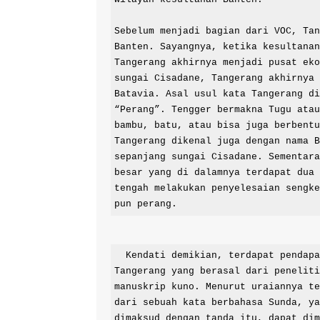
Sebelum menjadi bagian dari VOC, Tan
Banten. Sayangnya, ketika kesultanan
Tangerang akhirnya menjadi pusat eko
sungai Cisadane, Tangerang akhirnya 
Batavia. Asal usul kata Tangerang di
“Perang”. Tengger bermakna Tugu atau
bambu, batu, atau bisa juga berbentu
Tangerang dikenal juga dengan nama B
sepanjang sungai Cisadane. Sementara
besar yang di dalamnya terdapat dua 
tengah melakukan penyelesaian sengke
pun perang.
  Kendati demikian, terdapat pendapat lain yang menguraikan mengenai asal muasal kata 
Tangerang yang berasal dari penelit
manuskrip kuno. Menurut uraiannya te
dari sebuah kata berbahasa Sunda, ya
dimaksud dengan tanda itu, dapat dim