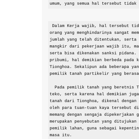
umum, yang semua hal tersebut tidak
 Dalam Kerja wajib, hal tersebut tidak bisa dihindari begitu saja karena hukuman untuk 
orang yang menghindarinya sangat mem
jumlah yang telah ditentukan, serta 
mangkir dari pekerjaan wajib itu, ma
serta bisa dikenakan sanksi pidana. 
pribumi, hal demikian berbeda pada k
Tionghoa. Sekalipun ada beberapa yan
pemilik tanah partikelir yang berasa
  Pada pemilik tanah yang beretnis Tionghoa, secara umum biasa disebut dengan istilah 
teko, serta karena hal demikian juga
tanah dari Tionghoa, dikenal dengan 
oleh para tuan-tuan kaya tersebut di
memang dengan sengaja dipekerjakan g
merupakan penyebutan yang ditujukan 
pemilik lahan, guna sebagai kepentin
masa itu.
