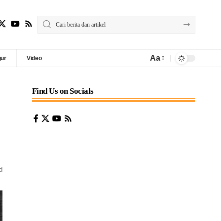
Aa
gur
Video
Find Us on Socials
d