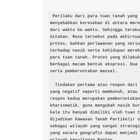
 Perilaku dari para tuan tanah yang semena-mena terhadap para petani, sering kali 
menyebabkan keresahan di antara mere
dari waktu ke waktu. Sehingga teraku
ditahan. Rasa tersebut pada akhirnya
protes, bahkan perlawanan yang seriu
terhadap nasib serta kehidupan merek
para tuan tanah. Protes yang dilakuk
berbagai macam bentuk ekspresi. Dua 
serta pemberontakan massal.

  Tindakan pertama atas respon dari kesewenang-wenangan  kemudian diluapkan dalam cara 
yang negatif seperti membunuh, atau 
respon kedua merupakan pemberontakan
kharismatik, guna mengubah nasib bur
kala itu banyak dimiliki oleh tuan t
dijadikan Kawasan Tanah Partikelir o
sebagai wilayah yang sangat strategi
yang secara geografis dapat menjadi 
wilayah kesultanan Banten. 
