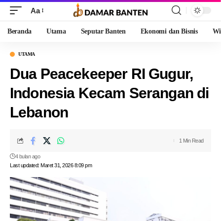
Aa
Beranda
Utama
Seputar Banten
Ekonomi dan Bisnis
Wi
UTAMA
Dua Peacekeeper RI Gugur,
Indonesia Kecam Serangan di
Lebanon
1 Min Read
4 bulan ago
Last updated: Maret 31, 2026 8:09 pm