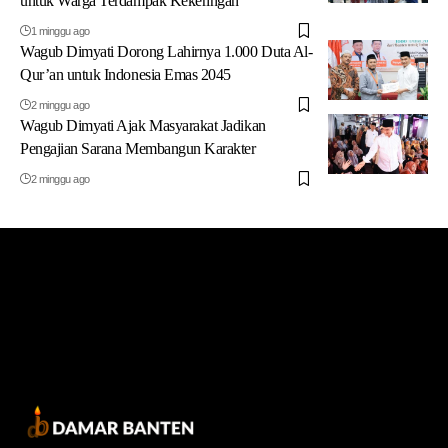
untuk Warga Terdampak Kekeringan
1 minggu ago
Wagub Dimyati Dorong Lahirnya 1.000 Duta Al-
Qur’an untuk Indonesia Emas 2045
2 minggu ago
Wagub Dimyati Ajak Masyarakat Jadikan
Pengajian Sarana Membangun Karakter
2 minggu ago