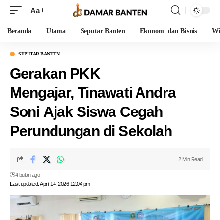
Aa
Beranda
Utama
Seputar Banten
Ekonomi dan Bisnis
Wi
SEPUTAR BANTEN
Gerakan PKK
Mengajar, Tinawati Andra
Soni Ajak Siswa Cegah
Perundungan di Sekolah
2 Min Read
4 bulan ago
Last updated: April 14, 2026 12:04 pm