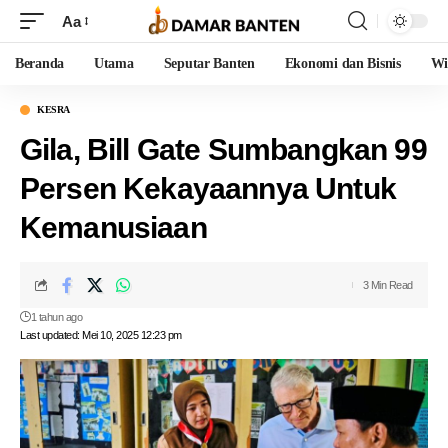
Aa
Beranda
Utama
Seputar Banten
Ekonomi dan Bisnis
Wi
KESRA
Gila, Bill Gate Sumbangkan 99
Persen Kekayaannya Untuk
Kemanusiaan
3 Min Read
1 tahun ago
Last updated: Mei 10, 2025 12:23 pm