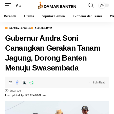
Aa
Beranda
Utama
Seputar Banten
Ekonomi dan Bisnis
Wi
SEPUTAR BANTEN
SUMBER DAYA
Gubernur Andra Soni
Canangkan Gerakan Tanam
Jagung, Dorong Banten
Menuju Swasembada
3 Min Read
4 bulan ago
Last updated: April 22, 2026 8:01 am