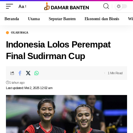
Aa
Beranda
Utama
Seputar Banten
Ekonomi dan Bisnis
Wi
OLAH RAGA
Indonesia Lolos Perempat
Final Sudirman Cup
1 Min Read
1 tahun ago
Last updated: Mei 2, 2025 12:02 am