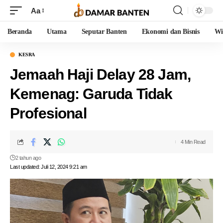
Aa
Beranda
Utama
Seputar Banten
Ekonomi dan Bisnis
Wi
KESRA
Jemaah Haji Delay 28 Jam,
Kemenag: Garuda Tidak
Profesional
4 Min Read
2 tahun ago
Last updated: Juli 12, 2024 9:21 am